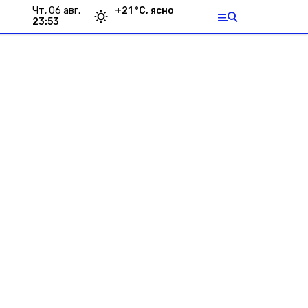
чт, 06 авг.
+
21
°С,
ясно
23:53