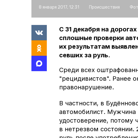
8 января 2017, 12:31
Происшествия
Фот
С 31 декабря на дорога
сплошные проверки авт
их результатам выявлен
севших за руль.
Среди всех оштрафованн
"рецидивистов". Ранее о
правонарушение.
В частности, в Будённов
автомобилист. Мужчина 
удостоверение, потому ч
в нетрезвом состоянии. 2
руль после употребления