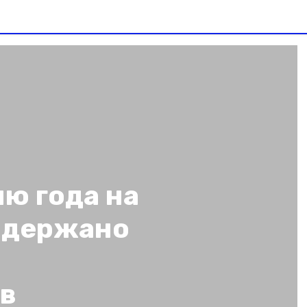
ю года на
адержано
в