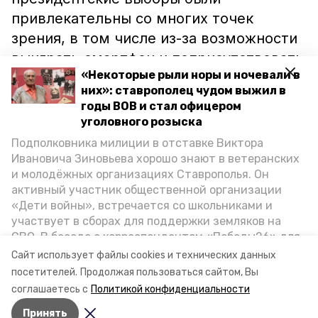
привлекательны со многих точек
зрения, в том числе из-за возможности
выиграть смартфон и поприсутствовать
«Некоторые рыли норы и ночевали в
на концертах известных музыкальных
них»: ставрополец чудом выжил в
групп.
годы ВОВ и стал офицером
уголовного розыска
Более точная информация о явке и ходе
Подполковника милиции в отставке Виктора
голосования будет озвучена в
Ивановича Зиновьева хорошо знают в ветеранских
ближайшее время.
и молодёжных организациях Ставрополья. Он
активный участник общественной организации
«Дети войны», встречается со школьниками и
Ранее сообщалось, что в день
участвует в сборах для поддержки земляков на
президентских выборов у
СВО. В беседе с корреспондентом «Победы26» для
ставропольцев
будет возможность
спецпроекта «Дети Великой Отечественной»
Сайт использует файлы cookies и технических данных
ветеран рассказал о зверствах оккупантов в годы
попасть к врачу «возле дома».
посетителей.
Продолжая пользоваться сайтом, Вы
ВОВ, о службе в Москве, «богатыре» Фиделе Кастро
соглашаетесь с
Политикой конфиденциальности
и шпионе Пеньковском, о борьбе с криминалом на
Принять
Ставрополье.
Авторы:
Максим Ковалев