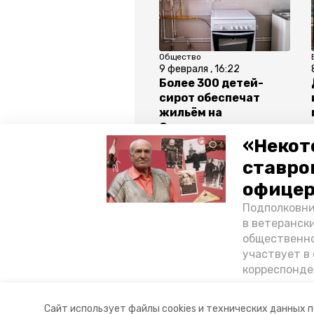
Общество
9 февраля , 16:22
Более 300 детей-
сирот обеспечат
жильём на
Ставрополье
«Некот
ставро
Все новости
офицер
Подполковни
в ветеранск
петровский округ
наталья к
общественно
участвует в 
прямая линия с главой
корреспонде
ветеран расс
«богатыре» 
Авторы:
Елизавета Боброва
Сайт использует файлы cookies и технических данных 