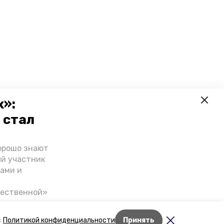
х»:
 стал
орошо знают
ый участник
ами и
чественной»
скве,
налом на
Лента новостей
с
Политикой конфиденциальности
Принять