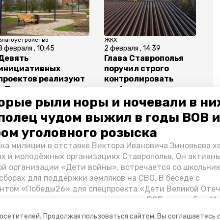
Благоустройство
ЖКХ
8 февраля , 10:45
2 февраля , 14:39
Девять
Глава Ставрополья
инициативных
поручил строго
проектов реализуют
контролировать
в Петровском округе
график капремонта
орые рыли норы и ночевали в ни
в 2026 году
кровель
полец чудом выжил в годы ВОВ и
ом уголовного розыска
ка милиции в отставке Виктора Ивановича Зиновьева х
их и молодёжных организациях Ставрополья. Он активн
онкина
ставропольский край
й организации «Дети войны», встречается со школьник
сборах для поддержки земляков на СВО. В беседе с
нтом «Победы26» для спецпроекта «Дети Великой Оте
казал о зверствах оккупантов в годы ВОВ, о службе в Мо
Фиделе Кастро и шпионе Пеньковском, о борьбе с крими
посетителей.
Продолжая пользоваться сайтом, Вы соглашаетесь 