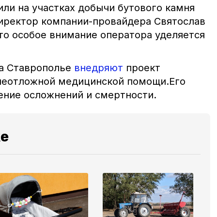
ли на участках добычи бутового камня
директор компании-провайдера Святослав
то особое внимание оператора уделяется
на Ставрополье
внедряют
проект
неотложной медицинской помощи.Его
ение осложнений и смертности.
же