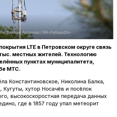
ото:
Валерия Алтухова /
ИА «Победа26»
окрытия LTE в Петровском округе связь
 тыс. местных жителей. Технологию
елённых пунктах муниципалитета,
бе МТС.
ла Константиновское, Николина Балка,
, Кугуты, хутор Носачёв и посёлок
ого, высокоскоростная передача данных
едино, где в 1857 году упал метеорит