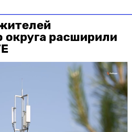
 жителей
о округа расширили
TE