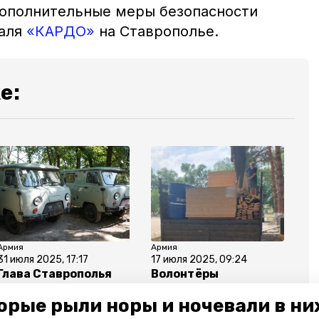
дополнительные меры безопасности
валя
«КАРДО»
на Ставрополье.
е:
Армия
Армия
31 июля 2025, 17:17
17 июля 2025, 09:24
Глава Ставрополья
Волонтёры
передал транспорт
Петровского округа
орые рыли норы и ночевали в ни
разведывательной
передали
бригаде «Терек»
стройматериалы в