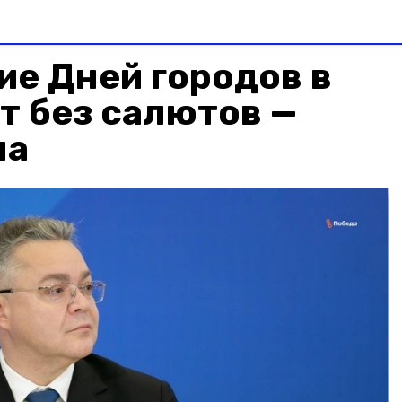
е Дней городов в
т без салютов —
на