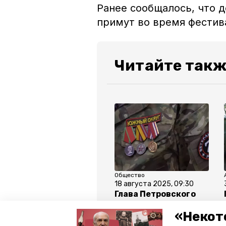
Ранее сообщалось, что 
примут во время фести
Читайте такж
Общество
18 августа 2025, 09:30
Глава Петровского
округа
«Некот
поблагодарила
волонтёров за