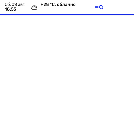
сб, 08 авг.
+
28
°С,
облачно
18:53