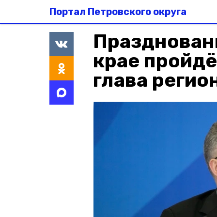
Портал Петровского округа
Праздновани
крае пройдё
глава регио