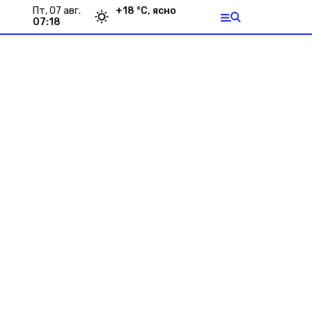
пт, 07 авг.
+
18
°С,
ясно
07:18