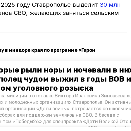
в 2025 году Ставрополье выделит
30 млн
анов СВО, желающих заняться сельским
у в миндоре края по программе «Герои
 активных регионов в голосовании по
орые рыли норы и ночевали в ни
полец чудом выжил в годы ВОВ и
 более 1 км системы водоснабжения
ом уголовного розыска
ка милиции в отставке Виктора Ивановича Зиновьева х
их и молодёжных организациях Ставрополья. Он активн
уг
великая отечественная война
й организации «Дети войны», встречается со школьник
сборах для поддержки земляков на СВО. В беседе с
нтом «Победы26» для спецпроекта «Дети Великой Оте
казал о зверствах оккупантов в годы ВОВ, о службе в Мо