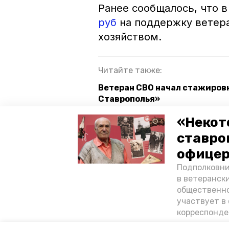
Ранее сообщалось, что 
руб
на поддержку ветер
хозяйством.
Читайте также:
Ветеран СВО начал стажировк
Ставрополья»
Ставрополье оказалось в топе
«Некот
благоустройству
ставро
В Петровском округе заменят
офицер
Подполковни
в ветеранск
ставрополь
петровский окр
общественно
участвует в 
минута молчания
корреспонде
ветеран расс