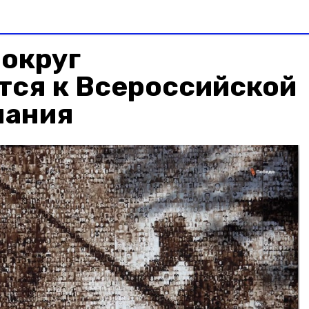
 округ
тся к Всероссийской
чания