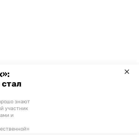
х»:
 стал
орошо знают
ый участник
ами и
чественной»
скве,