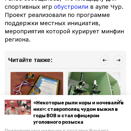
спортивных игр
обустроили
в ауле Чур.
Проект реализовали по программе
поддержки местных инициатив,
мероприятия которой курирует минфин
региона.
Читайте также:
«Некоторые рыли норы и ночевали в
Спорт
Общество
Об
них»: ставрополец чудом выжил в
8 декабря 2024, 11:15
30 ноября 2024, 15:51
18
Жители Петровского
Агрокласс откроют в
До
годы ВОВ и стал офицером
округа взяли «серебро»
одной из школ
Пе
уголовного розыска
в краевом этапе
Петровского округа
от
конкурса «Игры ГТО»
по
Подполковника милиции в отставке Виктора