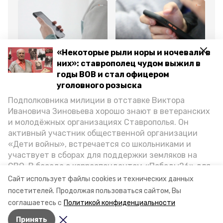
«Некоторые рыли норы и ночевали в
Общество
Общество
Об
них»: ставрополец чудом выжил в
26 декабря 2023, 16:24
17 июня 2024, 11:49
18
Ещё 20 поселений
Школьники
До
годы ВОВ и стал офицером
обеспечили связью на
Ставрополья узнают о
Пе
уголовного розыска
Ставрополье
правилах безопасных
от
покупок в интернете
по
Подполковника милиции в отставке Виктора
Ивановича Зиновьева хорошо знают в ветеранских
Все новости
и молодёжных организациях Ставрополья. Он
активный участник общественной организации
«Дети войны», встречается со школьниками и
ставропольский край
владимир владимиров
участвует в сборах для поддержки земляков на
СВО. В беседе с корреспондентом «Победы26» для
мобльный интернет
голосование
спецпроекта «Дети Великой Отечественной»
Сайт использует файлы cookies и технических данных
ветеран рассказал о зверствах оккупантов в годы
посетителей.
Продолжая пользоваться сайтом, Вы
минпром ск
ВОВ, о службе в Москве, «богатыре» Фиделе Кастро
соглашаетесь с
Политикой конфиденциальности
и шпионе Пеньковском, о борьбе с криминалом на
Принять
Ставрополье.
Авторы:
Анастасия Колмыкова