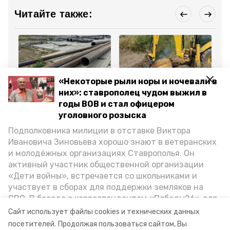
Читайте также:
«Некоторые рыли норы и ночевали в
Общество
Общество
Об
них»: ставрополец чудом выжил в
21 августа 2024, 13:57
8 августа 2024, 13:46
13
годы ВОВ и стал офицером
Подающие водоводы
Сброшенные в канал
Гу
уголовного розыска
ремонтируют в
Петровского округа
по
Петровском округе
тюки сена убрали при
1,
Подполковника милиции в отставке Виктора
содействии
Ст
минприроды
Ивановича Зиновьева хорошо знают в ветеранских
Ставрополья
и молодёжных организациях Ставрополья. Он
активный участник общественной организации
Все новости
«Дети войны», встречается со школьниками и
участвует в сборах для поддержки земляков на
СВО. В беседе с корреспондентом «Победы26» для
ставропольский край
владимир владимиров
спецпроекта «Дети Великой Отечественной»
Сайт использует файлы cookies и технических данных
ветеран рассказал о зверствах оккупантов в годы
посетителей.
Продолжая пользоваться сайтом, Вы
общественный транспорт
миндор ск