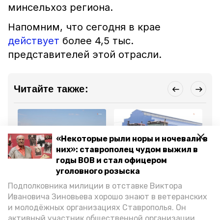
минсельхоз региона.
Напомним, что сегодня в крае
действует
более 4,5 тыс.
представителей этой отрасли.
Читайте также:
«Некоторые рыли норы и ночевали в
них»: ставрополец чудом выжил в
годы ВОВ и стал офицером
Общество
Общество
Об
уголовного розыска
29 января 2024, 15:25
28 января 2024, 16:36
9 
Аграрии Ставрополья
Свыше 3 тыс. тракторов
Гу
Подполковника милиции в отставке Виктора
получат порядка 4,5
приобрели аграрии
Вл
млрд рублей
Ставрополья за шесть
о 
Ивановича Зиновьева хорошо знают в ветеранских
господдержки
лет
Ст
и молодёжных организациях Ставрополья. Он
активный участник общественной организации