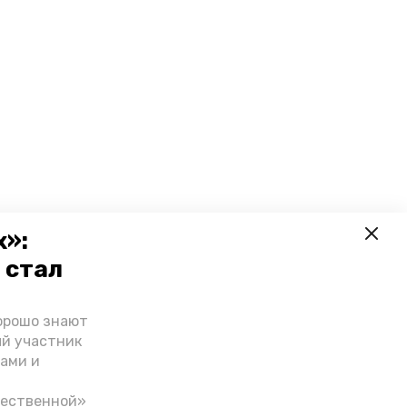
х»:
 стал
орошо знают
ый участник
ами и
чественной»