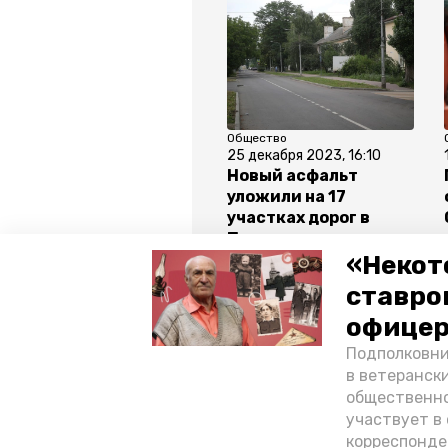
Общество
25 декабря 2023, 16:10
Новый асфальт
уложили на 17
участках дорог в
Петровском округе
«Некот
ставро
Все новости
офицер
Подполковни
в ветеранск
ставропольский край
влади
общественно
участвует в 
миндор ск
корреспонде