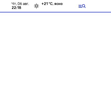
чт, 06 авг.
+
21
°С,
ясно
22:18