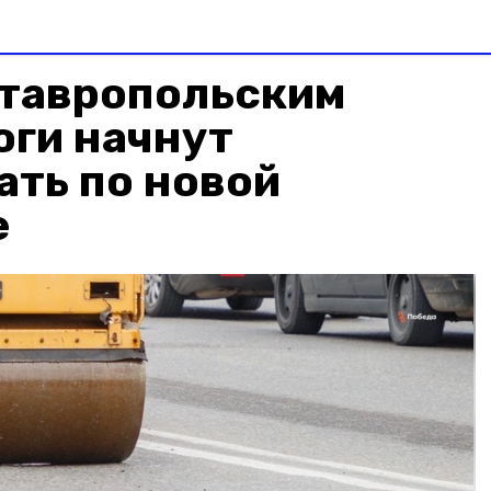
ставропольским
оги начнут
ть по новой
е