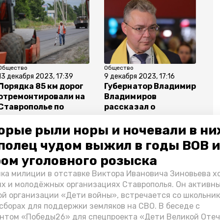
Общество
Общество
13 декабря 2023, 17:39
9 декабря 2023, 17:16
Порядка 85 км дорог
Губернатор Владимир
отремонтировали на
Владимиров
Ставрополье по
рассказал о
нацпроекту
достижениях
орые рыли норы и ночевали в ни
Ставрополья
полец чудом выжил в годы ВОВ и
ом уголовного розыска
ка милиции в отставке Виктора Ивановича Зиновьева х
их и молодёжных организациях Ставрополья. Он активн
мир владимиров
ремонт дорог
школы
й организации «Дети войны», встречается со школьник
сборах для поддержки земляков на СВО. В беседе с
нтом «Победы26» для спецпроекта «Дети Великой Оте