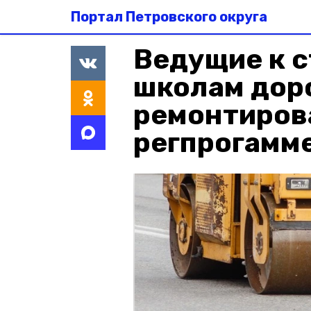
Портал Петровского округа
Ведущие к 
школам дор
ремонтирова
регпрогамм