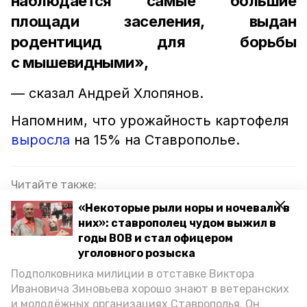
наблюдается самые большие
площади заселения, выдан
родентицид для борьбы
с мышевидными»,
— сказал Андрей Хлопянов.
Напомним, что урожайность картофеля
выросла
на 15% на Ставрополье.
Читайте также:
Больше 3,5 тыс. тонн отечественного картофеля
«Некоторые рыли норы и ночевали в
посадили на Ставрополье
них»: ставрополец чудом выжил в
годы ВОВ и стал офицером
Аграрии Ставрополья собрали 87 тыс. тонн
уголовного розыска
картофеля
Подполковника милиции в отставке Виктора
Ивановича Зиновьева хорошо знают в ветеранских
Инициативу губернатора Ставрополья об
и молодёжных организациях Ставрополья. Он
учреждении новой награды поддержал