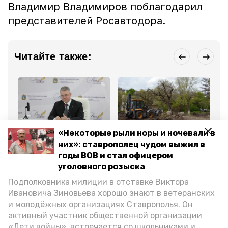
Владимир Владимиров поблагодарил
представителей Росавтодора.
Читайте также:
«Некоторые рыли норы и ночевали в
Общество
Общество
Об
16 сентября 2023, 22:22
22 августа 2023, 17:04
15
них»: ставрополец чудом выжил в
Губернатор
После обращения на
Св
годы ВОВ и стал офицером
Ставрополья
прямую линию
ст
проконтролировал
губернатора аграрному
ос
уголовного розыска
исполнение поручений,
колледжу на
на
данных после прямых
Ставрополье купят
Подполковника милиции в отставке Виктора
линий
трактор
Ивановича Зиновьева хорошо знают в ветеранских
и молодёжных организациях Ставрополья. Он
Все новости
активный участник общественной организации
«Дети войны», встречается со школьниками и