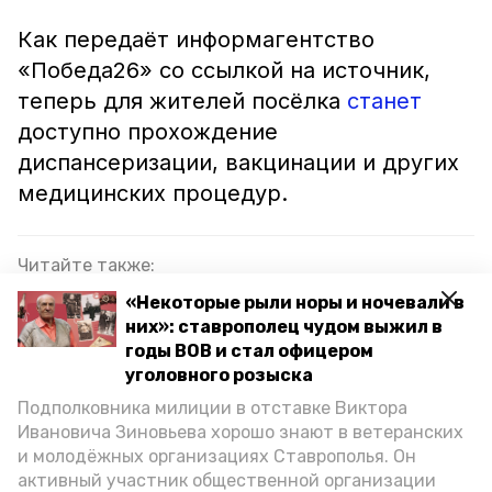
Как передаёт информагентство
«Победа26» со ссылкой на источник,
теперь для жителей посёлка
станет
доступно прохождение
диспансеризации, вакцинации и других
медицинских процедур.
Читайте также:
Капитальный ремонт участковой больницы
«Некоторые рыли норы и ночевали в
завершили на Ставрополье
них»: ставрополец чудом выжил в
годы ВОВ и стал офицером
Около 14 тыс. пациентов обслуживает
уголовного розыска
обновлённая больница села Юца
Подполковника милиции в отставке Виктора
Ивановича Зиновьева хорошо знают в ветеранских
Губернатор Ставрополья поручил главам
и молодёжных организациях Ставрополья. Он
территорий оперативно отрабатывать вопросы
активный участник общественной организации
местных жителей