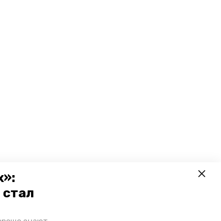
х»:
 стал