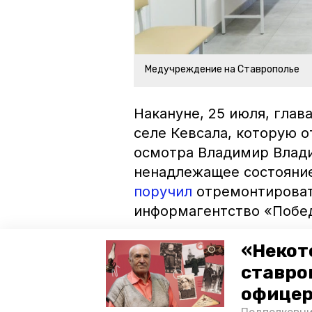
Медучреждение на Ставрополье
Накануне, 25 июля, глав
селе Кевсала, которую о
осмотра Владимир Влад
ненадлежащее состояни
поручил
отремонтироват
информагентство «Побед
Ранее глава региона та
«Некот
построенный фельдшерск
ставро
Восточном. Губернатор
офицер
к нему территорию и по