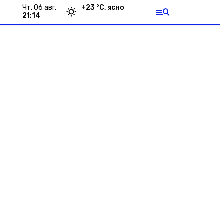
чт, 06 авг.
+
23
°С,
ясно
21:14