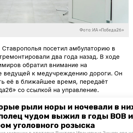
Фото: ИА «Победа26»
а Ставрополья посетил амбулаторию в
тремонтировали два года назад. В ходе
имиров обратил внимание на
е ведущей к медучреждению дороги. Он
ь её в ближайшее время, передаёт
а26» со ссылкой на управление.
кже
проинспектировал
недавно
орые рыли норы и ночевали в ни
о-акушерский пункт в посёлке
полец чудом выжил в годы ВОВ и
 осмотрел медучреждение, прилегающую
ом уголовного розыска
общался с врачами.