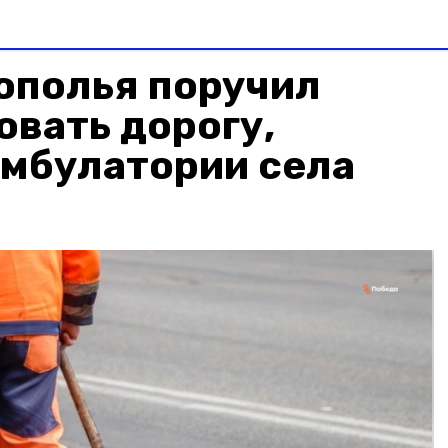
ополья поручил
вать дорогу,
амбулатории села