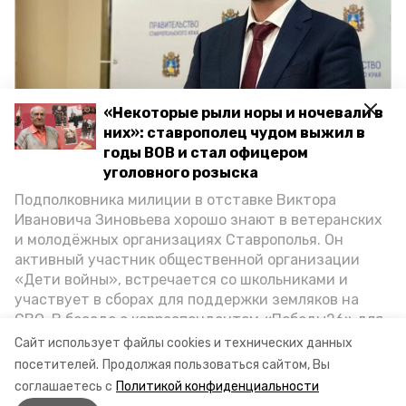
«Некоторые рыли норы и ночевали в
Андрей Толбатов
них»: ставрополец чудом выжил в
Фото: ИА «Победа26»
годы ВОВ и стал офицером
уголовного розыска
Как передаёт информагентство
Подполковника милиции в отставке Виктора
Ивановича Зиновьева хорошо знают в ветеранских
«Победа26» со ссылкой на управление,
и молодёжных организациях Ставрополья. Он
бесплатные экскурсии уже
провели
для
активный участник общественной организации
1 820 старшеклассников.
«Дети войны», встречается со школьниками и
участвует в сборах для поддержки земляков на
СВО. В беседе с корреспондентом «Победы26» для
ставропольский край
владимир владимиров
спецпроекта «Дети Великой Отечественной»
Сайт использует файлы cookies и технических данных
ветеран рассказал о зверствах оккупантов в годы
посетителей.
Продолжая пользоваться сайтом, Вы
бесплатные экскурсии
митуризма ск
ВОВ, о службе в Москве, «богатыре» Фиделе Кастро
соглашаетесь с
Политикой конфиденциальности
и шпионе Пеньковском, о борьбе с криминалом на