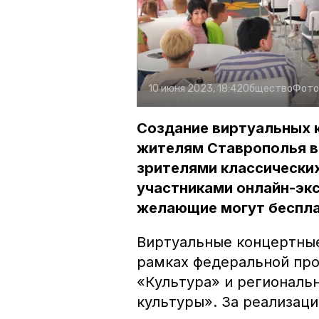
10 июня 2023, 18:42
Общество
Фото
Создание виртуальных 
жителям Ставрополья в
зрителями классических
участниками онлайн-экс
желающие могут беспла
Виртуальные концертные
рамках федеральной пр
«Культура» и региональ
культуры». За реализац