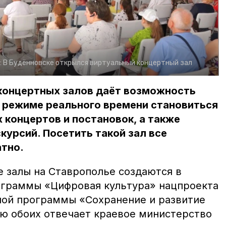
:
В Будённовске открылся виртуальный концертный зал
концертных залов даёт возможность
 режиме реального времени становиться
 концертов и постановок, а также
курсий. Посетить такой зал все
тно.
 залы на Ставрополье создаются в
ограммы «Цифровая культура» нацпроекта
ной программы «Сохранение и развитие
ию обоих отвечает краевое министерство