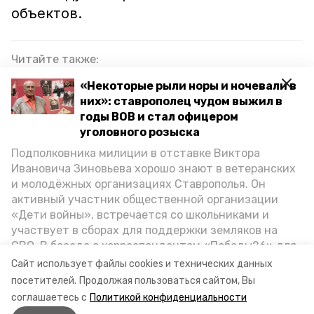
объектов.
Читайте также:
Новый корпус онкодиспансера в Ставрополе
«Некоторые рыли норы и ночевали в
введут в эксплуатацию в 2026 году
них»: ставрополец чудом выжил в
годы ВОВ и стал офицером
«Ждали всем селом»: амбулаторию в
уголовного розыска
Красногвардейском округе отремонтировали
Подполковника милиции в отставке Виктора
спустя полвека
Ивановича Зиновьева хорошо знают в ветеранских
и молодёжных организациях Ставрополья. Он
активный участник общественной организации
ставропольский край
«Дети войны», встречается со школьниками и
участвует в сборах для поддержки земляков на
программа модернизации первичного звена
СВО. В беседе с корреспондентом «Победы26» для
здравоохранения
спецпроекта «Дети Великой Отечественной»
Сайт использует файлы cookies и технических данных
ветеран рассказал о зверствах оккупантов в годы
посетителей.
Продолжая пользоваться сайтом, Вы
нацпроект здравоохранение
ВОВ, о службе в Москве, «богатыре» Фиделе Кастро
соглашаетесь с
Политикой конфиденциальности
и шпионе Пеньковском, о борьбе с криминалом на