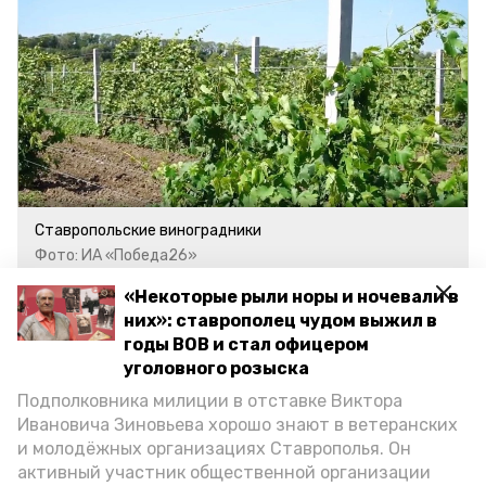
Ставропольские виноградники
Фото: ИА «Победа26»
«Некоторые рыли норы и ночевали в
Как передаёт информагентство
них»: ставрополец чудом выжил в
годы ВОВ и стал офицером
«Победа26» со ссылкой на управление,
уголовного розыска
благодаря господдержке плантации
Подполковника милиции в отставке Виктора
винограда в регионе
планируют
Ивановича Зиновьева хорошо знают в ветеранских
ежегодно увеличивать на 250-300 га.
и молодёжных организациях Ставрополья. Он
активный участник общественной организации