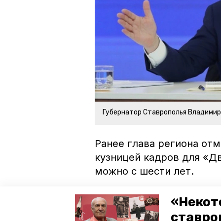
Губернатор Ставрополья Владими
Ранее глава региона от
кузницей кадров для «Д
можно с шести лет.
«Некот
Читайте также:
ставро
Волонтёры и глава Труновско