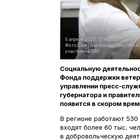
5 апреля 2023, 12:14
Общество
Фото:
Дмитрий Ахмадуллин /
ИА «
участников СВО
Социальную деятельност
Фонда поддержки ветер
управлении пресс-служ
губернатора и правител
появится в скором врем
В регионе работают 530
входят более 60 тыс. че
в добровольческую деят