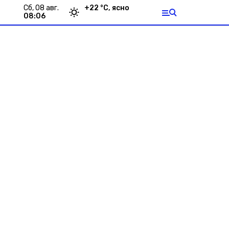
сб, 08 авг.
+
22
°С,
ясно
08:06