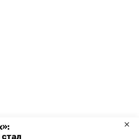
х»:
 стал