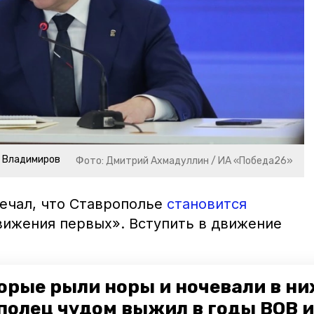
р Владимиров
Фото: Дмитрий Ахмадуллин / ИА «Победа26»
мечал, что Ставрополье
становится
вижения первых». Вступить в движение
орые рыли норы и ночевали в ни
полец чудом выжил в годы ВОВ и
го округа навестили бойцов СВО в госпитале