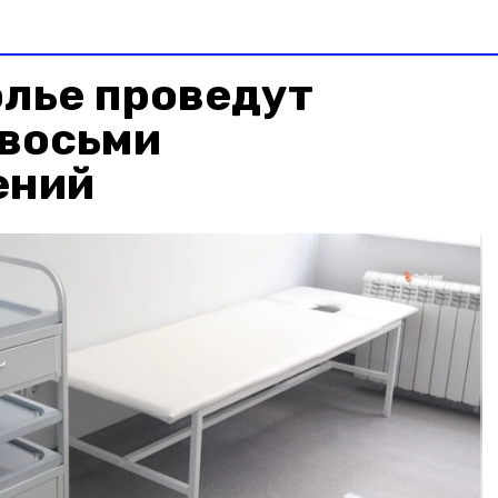
олье проведут
 восьми
ений