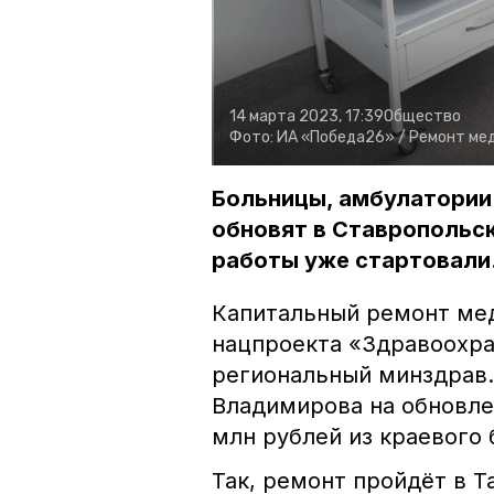
14 марта 2023, 17:39
Общество
Фото:
ИА «Победа26» /
Ремонт ме
Больницы, амбулатории
обновят в Ставропольск
работы уже стартовали
Капитальный ремонт ме
нацпроекта «Здравоохра
региональный минздрав
Владимирова на обновле
млн рублей из краевого
Так, ремонт пройдёт в Т