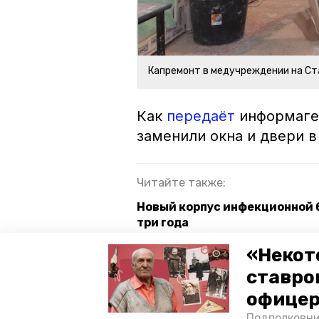
Капремонт в медучреждении на Ст
Как
передаёт
информаген
заменили окна и двери 
Читайте также:
Новый корпус инфекционной 
три года
Новые единицы тяжёлого обо
«Некот
Благодарненского округа
ставро
Для медучреждений Новоалек
офицер
Подполковни