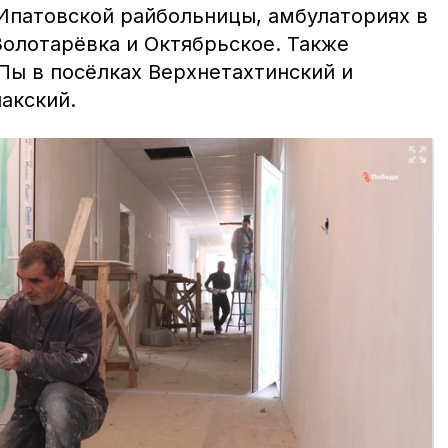
Ипатовской райбольницы, амбулаториях в
Золотарёвка и Октябрьское. Также
Пы в посёлках Верхнетахтинский и
акский.