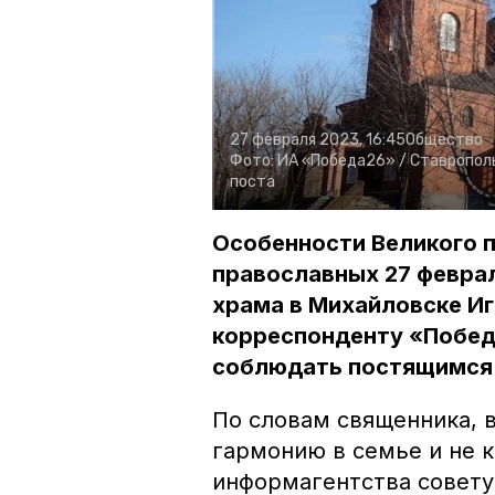
27 февраля 2023, 16:45
Общество
Фото:
ИА «Победа26» /
Ставрополь
поста
Особенности Великого п
православных 27 феврал
храма в Михайловске Иг
корреспонденту «Побед
соблюдать постящимся
По словам священника, 
гармонию в семье и не 
информагентства совету