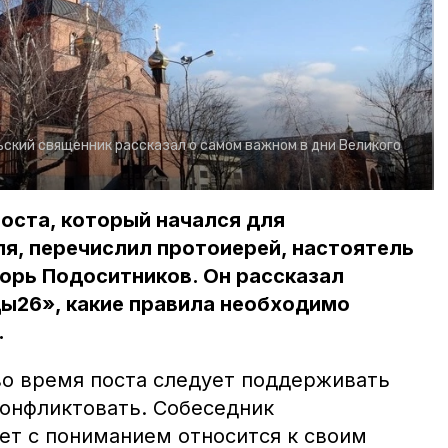
ский священник рассказал о самом важном в дни Великого
оста, который начался для
я, перечислил протоиерей, настоятель
орь Подоситников. Он рассказал
ы26», какие правила необходимо
.
во время поста следует поддерживать
конфликтовать. Собеседник
ет с пониманием относится к своим