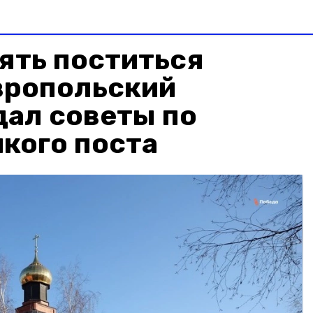
ять поститься
вропольский
дал советы по
кого поста