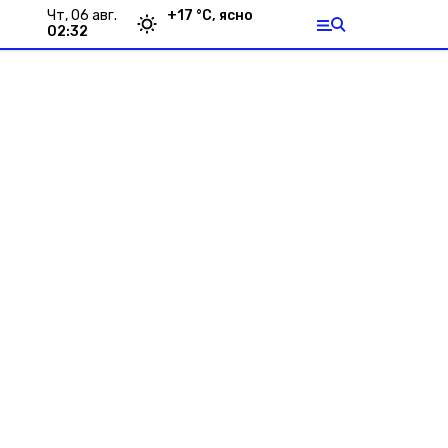
чт, 06 авг.
+
17
°С,
ясно
02:32