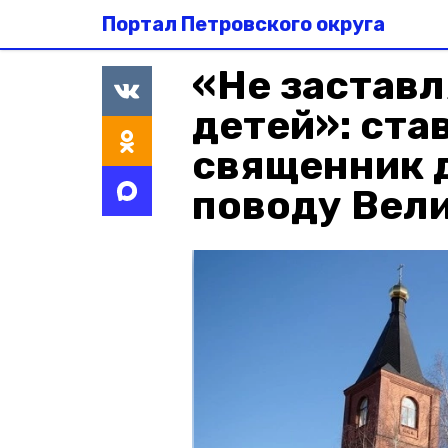
Портал Петровского округа
«Не заставл
детей»: ста
священник 
поводу Вели