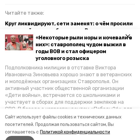
Читайте также:
Круг ликвидируют, сети заменят: о чём просили
на прямой линии губернатора Владимирова
ставропольцы
«Некоторые рыли норы и ночевали в
них»: ставрополец чудом выжил в
Льготное жильё в 2023 году на Ставрополье
годы ВОВ и стал офицером
получат ещё 33 семьи
уголовного розыска
Подполковника милиции в отставке Виктора
На Ставрополье получили жильё ещё 13
Ивановича Зиновьева хорошо знают в ветеранских
ветеранов Великой Отечественной войны
и молодёжных организациях Ставрополья. Он
активный участник общественной организации
«Дети войны», встречается со школьниками и
ставропольский край
участвует в сборах для поддержки земляков на
СВО. В беседе с корреспондентом «Победы26» для
губернатор владимир владимиров
спецпроекта «Дети Великой Отечественной»
Сайт использует файлы cookies и технических данных
ветеран рассказал о зверствах оккупантов в годы
посетителей.
Продолжая пользоваться сайтом, Вы
минстрой ск
жильё для ветеранов
ВОВ, о службе в Москве, «богатыре» Фиделе Кастро
соглашаетесь с
Политикой конфиденциальности
и шпионе Пеньковском, о борьбе с криминалом на