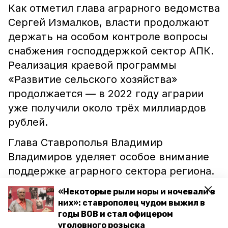
Как отметил глава аграрного ведомства
Сергей Измалков, власти продолжают
держать на особом контроле вопросы
снабжения господдержкой сектор АПК.
Реализация краевой программы
«Развитие сельского хозяйства»
продолжается — в 2022 году аграрии
уже получили около трёх миллиардов
рублей.
Глава Ставрополья Владимир
Владимиров уделяет особое внимание
поддержке аграрного сектора региона.
Губернатор отмечал, что такие работы
«Некоторые рыли норы и ночевали в
помогут
развить экономику не только
них»: ставрополец чудом выжил в
края, но и страны в целом.
годы ВОВ и стал офицером
уголовного розыска