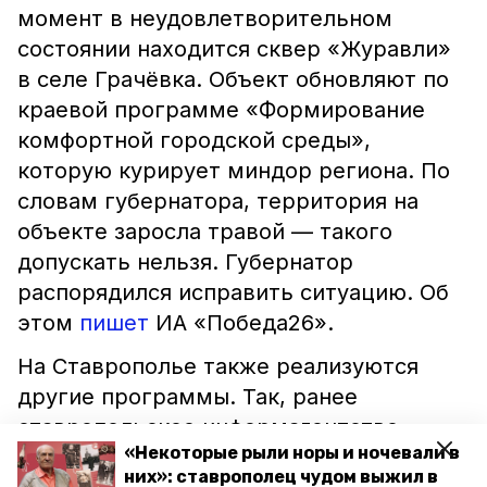
момент в неудовлетворительном
состоянии находится сквер «Журавли»
в селе Грачёвка. Объект обновляют по
краевой программе «Формирование
комфортной городской среды»,
которую курирует миндор региона. По
словам губернатора, территория на
объекте заросла травой — такого
допускать нельзя. Губернатор
распорядился исправить ситуацию. Об
этом
пишет
ИА «Победа26».
На Ставрополье также реализуются
другие программы. Так, ранее
ставропольское информагентство
«Некоторые рыли норы и ночевали в
сообщало, что в 2021 году
них»: ставрополец чудом выжил в