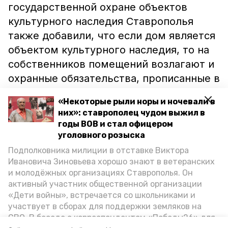
государственной охране объектов
культурного наследия Ставрополья
также добавили, что если дом является
объектом культурного наследия, то на
собственников помещений возлагают и
охранные обязательства, прописанные в
федеральном законодательстве.
«Некоторые рыли норы и ночевали в
Более подробно о данной теме читайте
них»: ставрополец чудом выжил в
годы ВОВ и стал офицером
в
большом материале
«Победы26».
уголовного розыска
Подполковника милиции в отставке Виктора
ставропольский край
Ивановича Зиновьева хорошо знают в ветеранских
и молодёжных организациях Ставрополья. Он
краевое управление по сохранению и
активный участник общественной организации
государственной охране объектов культурного
«Дети войны», встречается со школьниками и
наследия
участвует в сборах для поддержки земляков на
СВО. В беседе с корреспондентом «Победы26» для
ставрополь
дом-памятник