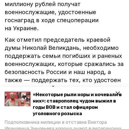
миллиону рублей получат
военнослужащие, удостоенные
госнаград в ходе спецоперации
на Украине.
Как отметил председатель краевой
думы Николай Великдань, необходимо
поддержать семьи погибших и раненых
военнослужащих, которые сражались за
безопасность России и наш народ, а
также — поддержать тех, кто удостоен
государственной награды за
«Некоторые рыли норы и ночевали в
проявленное в ходе спецоперации
них»: ставрополец чудом выжил в
мужество и героизм.
годы ВОВ и стал офицером
уголовного розыска
Отметим, что инициатором
Подполковника милиции в отставке Виктора
законопроекта выступил губернатор
Ивановича Зиновьева хорошо знают в ветеранских