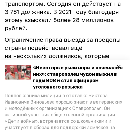
транспортом. Сегодня он действует на
3 781 должника. В 2021 году благодаря
этому взыскали более 28 миллионов
рублей.
Ограничение права выезда за пределы
страны подействовал ещё
на нескольких должников, которые
в 2021 году выплатили почти 3,5
«Некоторые рыли норы и ночевали в
миллиона рублей. Сейчас под запретом
них»: ставрополец чудом выжил в
выезда за границу остаются 6 011
годы ВОВ и стал офицером
уголовного розыска
неплательщиков.
Подполковника милиции в отставке Виктора
В некоторых случаях «уклонистов» ждут
Ивановича Зиновьева хорошо знают в ветеранских
административная или уголовная
и молодёжных организациях Ставрополья. Он
активный участник общественной организации
ответственность. В 2021 году к ним
«Дети войны», встречается со школьниками и
привлекли 1 386 и 542 должника
участвует в сборах для поддержки земляков на