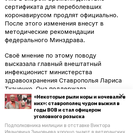
сертификата для переболевших
коронавирусом продлят официально.
После этого изменения внесут в
методические рекомендации
федерального Минздрава.
Своё мнение по этому поводу
высказала главный внештатный
инфекционист министерства
здравоохранения Ставрополья Лариса
Ткаченко. Она поддержала
нововведение и отметила, что считает
«Некоторые рыли норы и ночевали в
них»: ставрополец чудом выжил в
его правильным и своевременным,
годы ВОВ и стал офицером
сообщает
«Победа26».
уголовного розыска
Подполковника милиции в отставке Виктора
«В целом решение, которое было
Ивановича Зиновьева хорошо знают в ветеранских