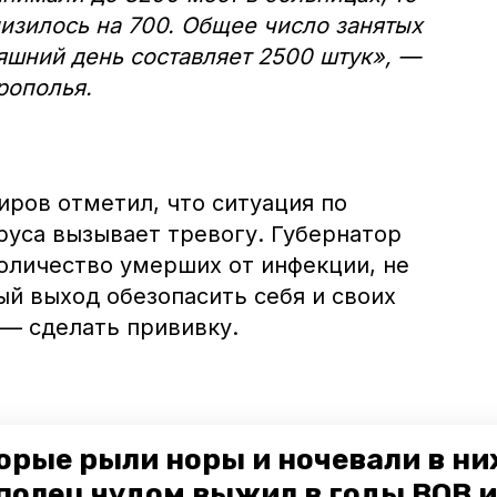
низилось на 700. Общее число занятых
яшний день составляет 2500 штук», —
рополья.
ров отметил, что ситуация по
руса вызывает тревогу. Губернатор
количество умерших от инфекции, не
ый выход обезопасить себя и своих
 — сделать прививку.
вку ради себя, своего здоровья. Также не
орые рыли норы и ночевали в ни
ы профилактики», — подчеркнул Владимир
полец чудом выжил в годы ВОВ и