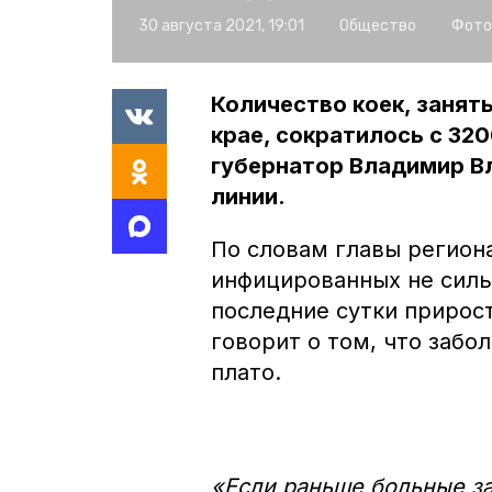
30 августа 2021, 19:01
Общество
Фото
Количество коек, занят
крае, сократилось с 32
губернатор Владимир В
линии.
По словам главы регион
инфицированных не сильн
последние сутки прирост
говорит о том, что забо
плато.
«Если раньше больные за