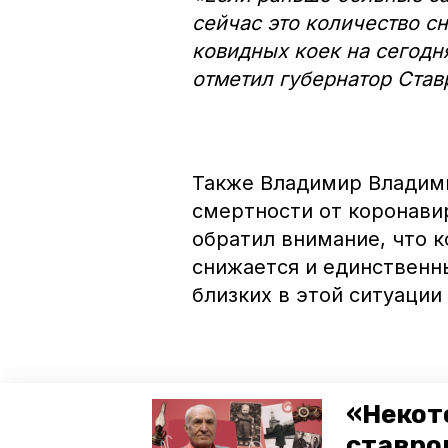
сейчас это количество с
ковидных коек на сегодн
отметил губернатор Став
Также Владимир Владими
смертности от коронави
обратил внимание, что 
снижается и единственн
близких в этой ситуации
«Призываю сделать приви
«Некот
стоит забывать про мер
ставро