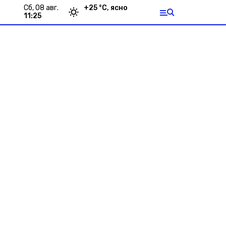
сб, 08 авг.
+
25
°С,
ясно
11:25