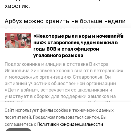
хвостик.
Арбуз можно хранить не больше недели
в прохладном месте – на полу, в
«Некоторые рыли норы и ночевали в
холодильнике или на складе. При этом
них»: ставрополец чудом выжил в
замораживать его не следует, так как
годы ВОВ и стал офицером
плод потеряет свой вкус и полезные
уголовного розыска
свойства.
Подполковника милиции в отставке Виктора
Ивановича Зиновьева хорошо знают в ветеранских
Подробнее о ценах на арбузы в
и молодёжных организациях Ставрополья. Он
активный участник общественной организации
Ставропольском крае и правилах
«Дети войны», встречается со школьниками и
хранения можно
прочесть
в
участвует в сборах для поддержки земляков на
фоторепортаже «Победы26».
СВО. В беседе с корреспондентом «Победы26» для
спецпроекта «Дети Великой Отечественной»
Сайт использует файлы cookies и технических данных
ветеран рассказал о зверствах оккупантов в годы
посетителей.
Продолжая пользоваться сайтом, Вы
ВОВ, о службе в Москве, «богатыре» Фиделе Кастро
соглашаетесь с
Политикой конфиденциальности
и шпионе Пеньковском, о борьбе с криминалом на