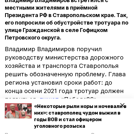
Владимир Владимиров встретился с
местными жителями в приёмной
Президента РФ в Ставропольском крае. Так,
его попросили об обустройстве тротуара по
улице Гражданской в селе Гофицком
Петровского округа.
Владимир Владимиров поручил
руководству министерства дорожного
хозяйства и транспорта Ставрополья
решить обозначенную проблему. Глава
региона установил сроки работ: до
конца осени 2021 года тротуар должен
появиться,
пишет
«Победа26».
«Некоторые рыли норы и ночевали в
них»: ставрополец чудом выжил в
Другие вопросы ставропольцев
годы ВОВ и стал офицером
касались водоснабжения малых
уголовного розыска
населённых пунктов, газификации