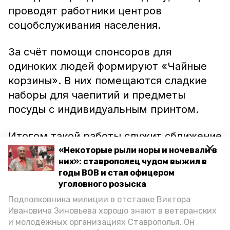
проводят работники центров
соцобслуживания населения.
За счёт помощи спонсоров для
одиноких людей формируют «Чайные
корзины». В них помещаются сладкие
наборы для чаепитий и предметы
посуды с индивидуальным принтом.
Итогом такой работы служит сближение
одиноких людей старшего поколения, у
«Некоторые рыли норы и ночевали в
них»: ставрополец чудом выжил в
которых возникают приятельские, а
годы ВОВ и стал офицером
затем и дружеские отношения.
уголовного розыска
Подполковника милиции в отставке Виктора
Ставропольским опытом реализации
Ивановича Зиновьева хорошо знают в ветеранских
проекта «Дружные соседи» уже
и молодёжных организациях Ставрополья. Он