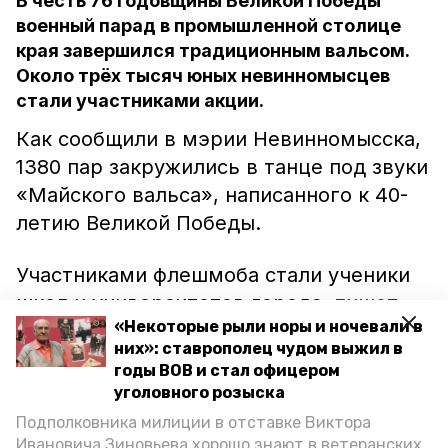
В честь 76 годовщины Великой Победы
военный парад в промышленной столице
края завершился традиционным вальсом.
Около трёх тысяч юных невинномысцев
стали участниками акции.
Как сообщили в мэрии Невинномысска,
1380 пар закружились в танце под звуки
«Майского вальса», написанного к 40-
летию Великой Победы.
Участниками флешмоба стали ученики
школ и университетов города,
пишет
«Некоторые рыли норы и ночевали в
информационное агентство
них»: ставрополец чудом выжил в
«Победа26». В завершении акции в
годы ВОВ и стал офицером
небо выпустили сотни голубых шаров,
уголовного розыска
которые стали символом мира.
Подполковника милиции в отставке Виктора
Ивановича Зиновьева хорошо знают в ветеранских