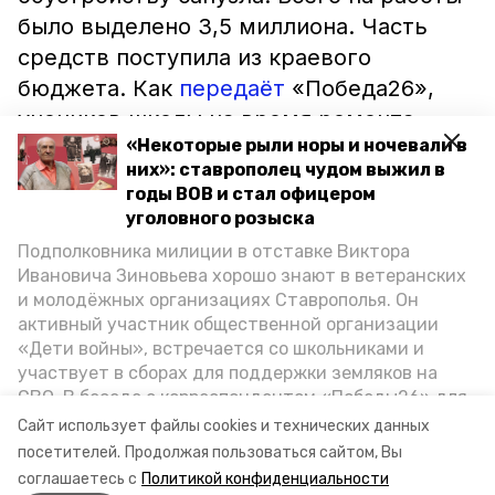
было выделено 3,5 миллиона. Часть
средств поступила из краевого
бюджета. Как
передаёт
«Победа26»,
учеников школы на время ремонта
«Некоторые рыли норы и ночевали в
перевели в другие учреждения
них»: ставрополец чудом выжил в
допобразования.
годы ВОВ и стал офицером
уголовного розыска
«Такого основательного ремонта у нас
Подполковника милиции в отставке Виктора
ещё не было. Теперь благодаря
Ивановича Зиновьева хорошо знают в ветеранских
нацпроекту «Культура» педагоги и дети
и молодёжных организациях Ставрополья. Он
активный участник общественной организации
будут заниматься в комфортных
«Дети войны», встречается со школьниками и
условиях», — говорит преподаватель
участвует в сборах для поддержки земляков на
ДХШ Светлограда Ольга Лихтина.
СВО. В беседе с корреспондентом «Победы26» для
спецпроекта «Дети Великой Отечественной»
Сайт использует файлы cookies и технических данных
ветеран рассказал о зверствах оккупантов в годы
посетителей.
Продолжая пользоваться сайтом, Вы
ВОВ, о службе в Москве, «богатыре» Фиделе Кастро
соглашаетесь с
Политикой конфиденциальности
и шпионе Пеньковском, о борьбе с криминалом на