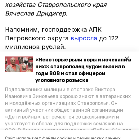
хозяйства Ставропольского края
Вячеслав Дридигер.
Напомним, господдержка АПК
Петровского округа
выросла
до 122
миллионов рублей.
«Некоторые рыли норы и ночевали в
них»: ставрополец чудом выжил в
годы ВОВ и стал офицером
уголовного розыска
Подполковника милиции в отставке Виктора
Ивановича Зиновьева хорошо знают в ветеранских
и молодёжных организациях Ставрополья. Он
активный участник общественной организации
«Дети войны», встречается со школьниками и
участвует в сборах для поддержки земляков на
СВО. В беседе с корреспондентом «Победы26» для
спецпроекта «Дети Великой Отечественной»
Сайт использует файлы cookies и технических данных