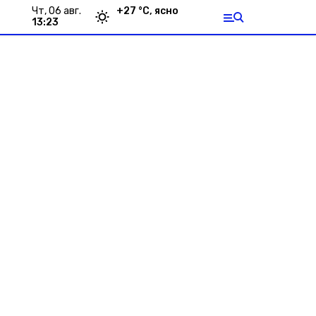
чт, 06 авг.
+
27
°С,
ясно
13:23