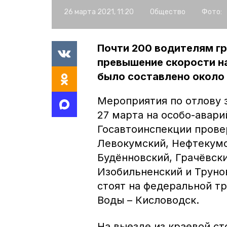
26 марта 2021, 11:20
Общество
Фото:
Почти 200 водителям гр
превышение скорости на
было составлено около
Мероприятия по отлову 
27 марта на особо-авари
Госавтоинспекции прове
Левокумский, Нефтекумс
Будённовский, Грачёвски
Изобильненский и Труно
стоят на федеральной т
Воды – Кисловодск.
На выезде из краевой с