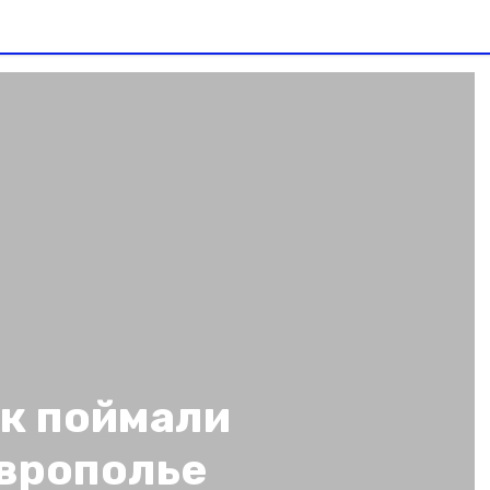
к поймали
аврополье