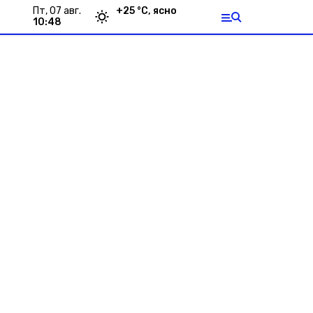
пт, 07 авг.
+
25
°С,
ясно
10:48