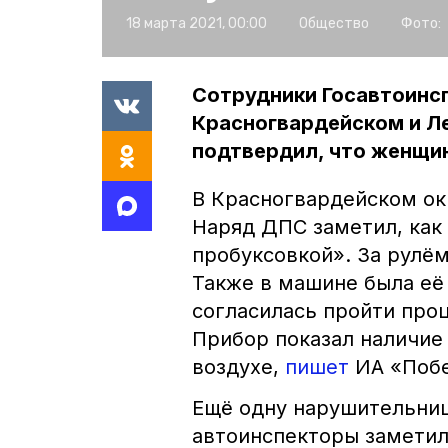
18 марта 2021, 00:00
Общество
Фото:
Сотрудники Госавтоинс
Красногвардейском и Л
подтвердил, что женщин
В Красногвардейском ок
Наряд ДПС заметил, как 
пробуксовкой». За рулё
Также в машине была её
согласилась пройти про
Прибор показал наличие
воздухе,
пишет
ИА «Поб
Ещё одну нарушительниц
автоинспекторы заметил