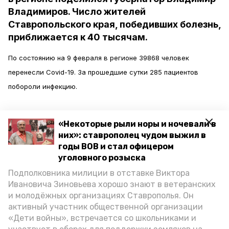
Владимиров. Число жителей
Ставропольского края, победивших болезнь,
приближается к 40 тысячам.
По состоянию на 9 февраля в регионе 39868 человек
перенесли Covid-19. За прошедшие сутки 285 пациентов
побороли инфекцию.
Как
пишет
информационное агентство «Победа26», новых
«Некоторые рыли норы и ночевали в
заболеваний зарегистрировано 220. Кроме того, шесть
них»: ставрополец чудом выжил в
человек погибли от инфекции.
годы ВОВ и стал офицером
уголовного розыска
«Врачи борются за жизнь каждого, но, к сожалению, болезнь
Подполковника милиции в отставке Виктора
все ещё несёт опасность. Глубокие соболезнования родным и
Ивановича Зиновьева хорошо знают в ветеранских
и молодёжных организациях Ставрополья. Он
близким», — сказал губернатор Ставропольского края
активный участник общественной организации
Владимир Владимиров.
«Дети войны», встречается со школьниками и