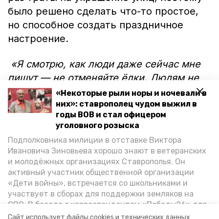
было решено сделать что-то простое,
но способное создать праздничное
настроение.
«Я смотрю, как люди даже сейчас мне
пишут — не отменяйте ёлки. Людям не
хочется жить всё время в опасениях, всё
«Некоторые рыли норы и ночевали в
время в гнёте. Людям необходим
них»: ставрополец чудом выжил в
годы ВОВ и стал офицером
праздник, отдушина нужна какая-то!
уголовного розыска
Прекрасные города, прекрасная
Подполковника милиции в отставке Виктора
городская инфраструктура — она очень
Ивановича Зиновьева хорошо знают в ветеранских
важна. В этом году мы сократили почти в
и молодёжных организациях Ставрополья. Он
активный участник общественной организации
12 раз все эти закупки, но что-то новое
«Дети войны», встречается со школьниками и
надо дать людям, чтобы они могли
участвует в сборах для поддержки земляков на
порадоваться, потому что сегодня очень
СВО. В беседе с корреспондентом «Победы26» для
тяжело», — прокомментировал глава
спецпроекта «Дети Великой Отечественной»
Сайт использует файлы cookies и технических данных