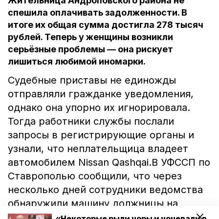
Жительница Андроповского района не
спешила оплачивать задолженности. В
итоге их общая сумма достигла 278 тысяч
рублей. Теперь у женщины возникли
серьёзные проблемы — она рискует
лишиться любимой иномарки.
Судебные приставы не единожды
отправляли гражданке уведомления,
однако она упорно их игнорировала.
Тогда работники службы послали
запросы в регистрирующие органы и
узнали, что неплательщица владеет
автомобилем Nissan Qashqai.В УФССП по
Ставрополью сообщили, что через
несколько дней сотрудники ведомства
обнаружили машину должницы на
парковке рядом с магазином. Женщине
«Некоторые рыли норы и ночевали в