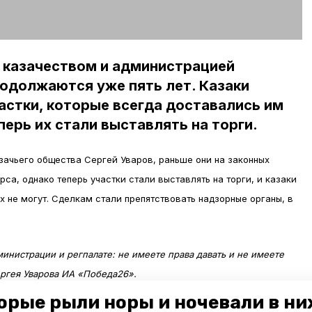
казачеством и администрацией
одолжаются уже пять лет. Казаки
стки, которые всегда доставались им
перь их стали выставлять на торги.
зачьего общества Сергей Уваров, раньше они на законных
са, однако теперь участки стали выставлять на торги, и казаки
х не могут. Сделкам стали препятствовать надзорные органы, в
инистрации и регпалате: не имеете права давать и не имеете
ргея Уварова ИА «Победа26».
орые рыли норы и ночевали в ни
 судится по этому поводу. Сначала с администрацией района,