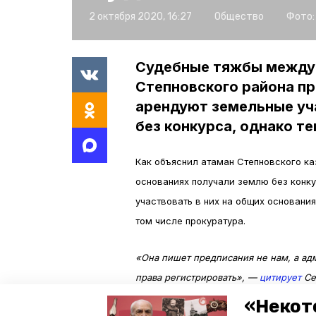
2 октября 2020, 16:27
Общество
Фото:
Судебные тяжбы между 
Степновского района пр
арендуют земельные уча
без конкурса, однако те
Как объяснил атаман Степновского ка
основаниях получали землю без конкур
участвовать в них на общих основания
том числе прокуратура.
«Она пишет предписания не нам, а адм
права регистрировать», —
цитирует
Се
«Некот
В результате казачество уже пять лет