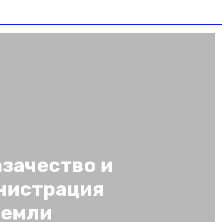
зачество и
нистрация
земли