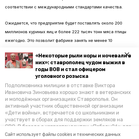
соответствии с международными стандартами качества.
Ожидается, что предприятие будет поставлять около 200
миллионов куриных яиц и более 222 тысяч тонн мяса птицы
ежегодно. Это позволит фабрике занять не менее 10
процентов от всего северокавказского рынка.
«Некоторые рыли норы и ночевали в
них»: ставрополец чудом выжил в
При выходе комплекса на запланированные объёмы
годы ВОВ и стал офицером
производства будет создано 170 новых рабочих мест, а
уголовного розыска
первая партия продукции будет выпущена уже осенью.
Подполковника милиции в отставке Виктора
Имеются планы далее развивать на базе предприятия
Ивановича Зиновьева хорошо знают в ветеранских
и молодёжных организациях Ставрополья. Он
глубокую переработку куриных яиц для получения
активный участник общественной организации
высококачественного порошка. Кроме того, на фабрике будут
«Дети войны», встречается со школьниками и
выпускать термически обработанные и гранулированные
участвует в сборах для поддержки земляков на
СВО. В беседе с корреспондентом «Победы26» для
органические удобрения, а также корма для птиц.
спецпроекта «Дети Великой Отечественной»
Сайт использует файлы cookies и технических данных