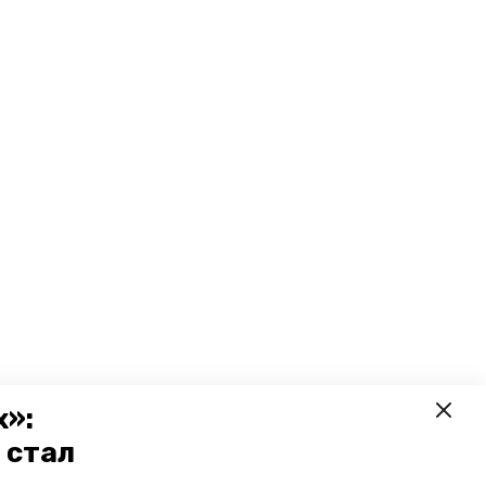
х»:
 стал