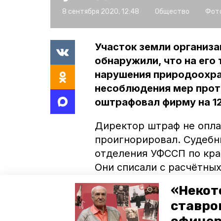
8 сентября 2020, 12:48
Общество
Фото
Участок земли организа
обнаружили, что на его 
нарушения природоохра
несоблюдения мер прот
оштрафовал фирму на 12
Директор штраф не опла
проигнорировал. Судебн
отделения УФССП по кра
Они списали с расчётных
10 тысяч рублей сбора 
«Некот
денежное взыскание с д
ставро
добровольно и вовремя 