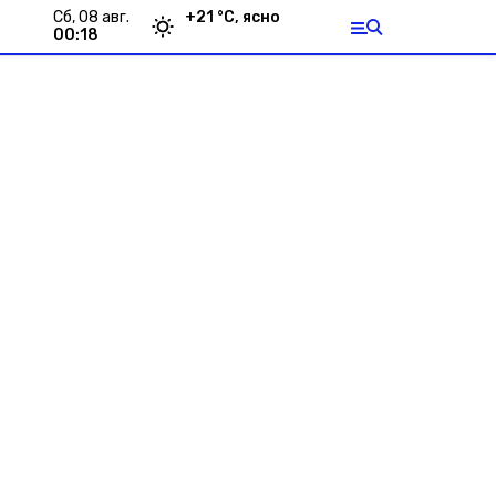
сб, 08 авг.
+
21
°С,
ясно
00:18