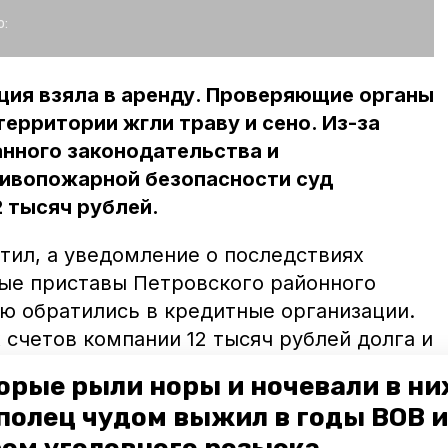
:
ция взяла в аренду. Проверяющие органы
территории жгли траву и сено. Из-за
нного законодательства и
ивопожарной безопасности суд
 тысяч рублей.
тил, а уведомление о последствиях
ые приставы Петровского районного
ю обратились в кредитные организации.
 счетов компании 12 тысяч рублей долга и
за неуплату штрафа.Дополнительное
орые рыли норы и ночевали в ни
олжников, не оплативших штрафы
полец чудом выжил в годы ВОВ и
составляет 7 процентов от суммы. При