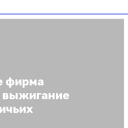
е фирма
а выжигание
ничьих