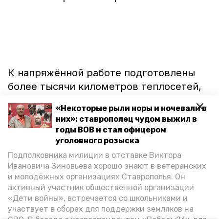
К напряжённой работе подготовлены
более тысячи километров теплосетей,
обновлены 34 километра теплотрасс.
«Некоторые рыли норы и ночевали в
Около 80 процентов водопроводных и
них»: ставрополец чудом выжил в
электрических сетей также показали
годы ВОВ и стал офицером
полную готовность к холодам.
уголовного розыска
Подполковника милиции в отставке Виктора
Ивановича Зиновьева хорошо знают в ветеранских
и молодёжных организациях Ставрополья. Он
активный участник общественной организации
«Мы отслеживаем ситуацию во всех
«Дети войны», встречается со школьниками и
населенных пунктах. Всё идет ровно,
участвует в сборах для поддержки земляков на