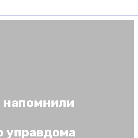
 напомнили
о управдома