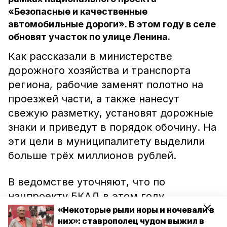
«Безопасные и качественные
автомобильные дороги». В этом году в селе
обновят участок по улице Ленина.
Как рассказали в министерстве
дорожного хозяйства и транспорта
региона, рабочие заменят полотно на
проезжей части, а также нанесут
свежую разметку, установят дорожные
знаки и приведут в порядок обочину. На
эти цели в муниципалитету выделили
больше трёх миллионов рублей.
В ведомстве уточняют, что по
нацпроекту БКАД в этом году
отремонтируют также участки в селе
«Некоторые рыли норы и ночевали в
них»: ставрополец чудом выжил в
Донском, Сергиевском, Подлужном, в