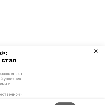
х»:
 стал
орошо знают
ый участник
ами и
чественной»
скве,
налом на