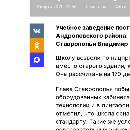
2 марта 2020, 22:36
Общество
Фото:
Учебное заведение пос
Андроповского района.
Ставрополья Владимир
Школу возвели по нацпр
вместо старого здания, 
Она рассчитана на 170 де
Глава Ставрополья побы
оборудованных кабинетах
технологии и в лингафо
отметил, что школа осн
стандарту. Такие же усл
образовательных учрежд