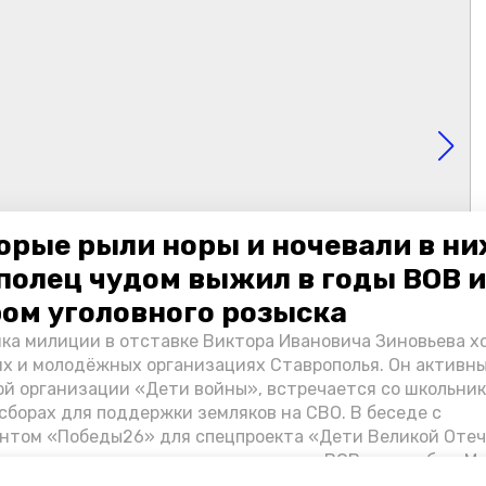
орые рыли норы и ночевали в ни
полец чудом выжил в годы ВОВ и
ом уголовного розыска
ка милиции в отставке Виктора Ивановича Зиновьева х
их и молодёжных организациях Ставрополья. Он активн
й организации «Дети войны», встречается со школьник
сборах для поддержки земляков на СВО. В беседе с
нтом «Победы26» для спецпроекта «Дети Великой Оте
казал о зверствах оккупантов в годы ВОВ, о службе в Мо
Фиделе Кастро и шпионе Пеньковском, о борьбе с крими