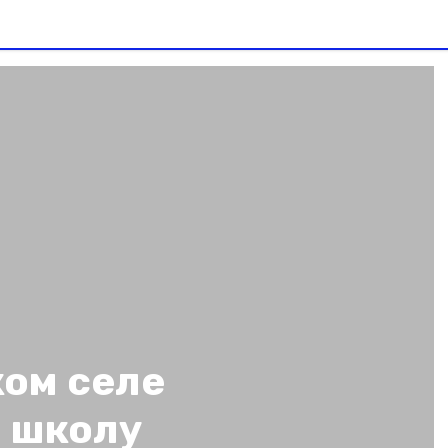
ком селе
 школу