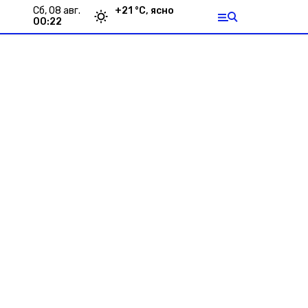
сб, 08 авг.
+
21
°С,
ясно
00:22