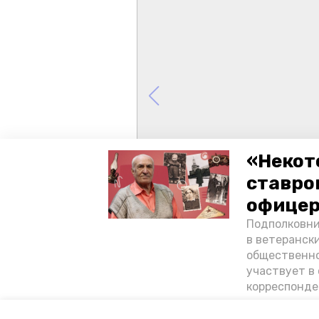
«Некот
ставро
офицер
Подполковни
в ветеранск
общественно
участвует в 
корреспонде
ветеран расс
«богатыре» 
Авторы:
Ольга Дьякова