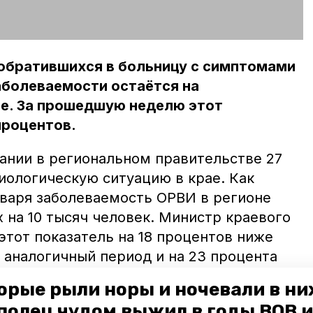
 обратившихся в больницу с симптомами
аболеваемости остаётся на
е. За прошедшую неделю этот
процентов.
нии в региональном правительстве 27
иологическую ситуацию в крае. Как
января заболеваемость ОРВИ в регионе
 на 10 тысяч человек. Министр краевого
этот показатель на 18 процентов ниже
 аналогичный период и на 23 процента
 губернатор Владимир Владимиров
орые рыли норы и ночевали в ни
ельные меры против коронавируса,
полец чудом выжил в годы ВОВ и