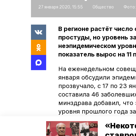
27 января 2020, 15:55
Общество
Фото:
В регионе растёт число
простуды, но уровень з
неэпидемическом уровн
показатель вырос на 11 
На еженедельном совеща
января обсудили эпидем
прозвучало, с 17 по 23 
составила 46 заболевших
минздрава добавил, что 
уровня прошлого года за
ниже эпидпорога. Также
«Некот
поручил ввести упредит
ставро