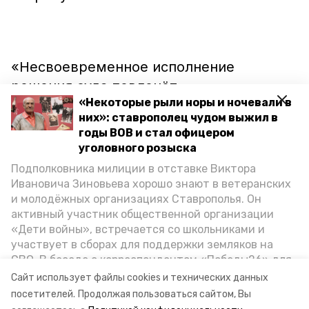
«Несвоевременное исполнение
решения суда повлечёт
«Некоторые рыли норы и ночевали в
дополнительные штрафные санкции,
них»: ставрополец чудом выжил в
арест счетов и имущества, а также
годы ВОВ и стал офицером
вынесение различных ограничений и
уголовного розыска
запретов», — напомнили в УФССП
Подполковника милиции в отставке Виктора
России по Ставропольскому краю.
Ивановича Зиновьева хорошо знают в ветеранских
и молодёжных организациях Ставрополья. Он
активный участник общественной организации
«Дети войны», встречается со школьниками и
участвует в сборах для поддержки земляков на
Ранее сообщалось о девушке, которая
СВО. В беседе с корреспондентом «Победы26» для
оплатила
автомобильные штрафы после
спецпроекта «Дети Великой Отечественной»
Сайт использует файлы cookies и технических данных
ветеран рассказал о зверствах оккупантов в годы
блокировки счетов.
посетителей.
Продолжая пользоваться сайтом, Вы
ВОВ, о службе в Москве, «богатыре» Фиделе Кастро